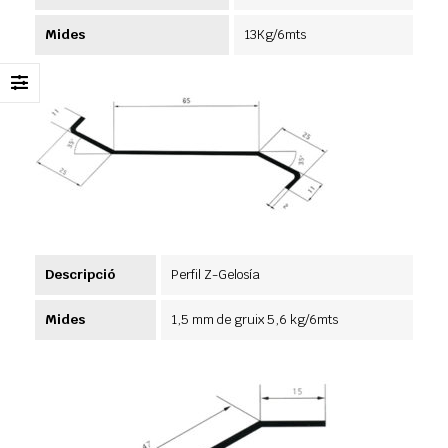
Mides
13Kg/6mts
Descripció
Perfil Z-Gelosía
Mides
1,5 mm de gruix 5,6 kg/6mts